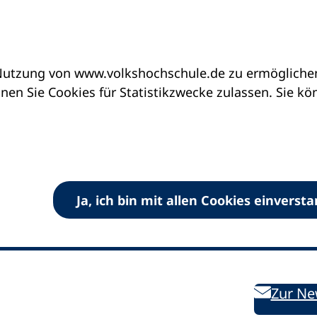
utzung von www.volkshochschule.de zu ermöglichen.
en Sie Cookies für Statistikzwecke zulassen. Sie k
Ja, ich bin mit allen Cookies einverst
V) e.V.
Kontakt
Bleiben 
E-Mail:
info
dvv-vhs
de
Weiterbild
des DVV
Ansprechpersonen
Zur Ne