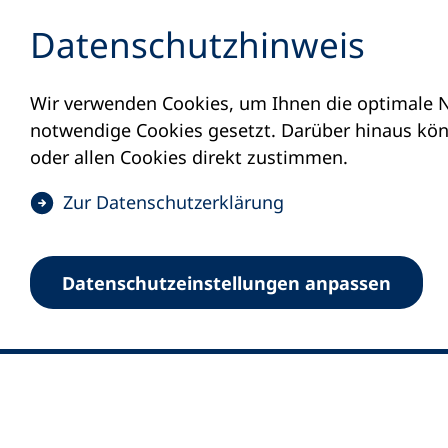
Inhalt anspringen
Datenschutz­hinweis
Wir verwenden Cookies, um Ihnen die optimale N
notwendige Cookies gesetzt. Darüber hinaus könn
oder allen Cookies direkt zustimmen.
(
Zur Datenschutz­erklärung
Ö
0
Merkliste
f
Datenschutz­einstellungen anpassen
Deutscher Volkshochschul-Verband (DV
f
Fußzeile
n
E-Mail-Adresse
Standort Bonn
e
Königswinterer Straße 552 b
t
53227 Bonn
i
n
Standort Berlin
e