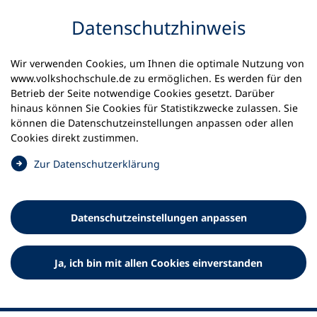
Inhalt anspringen
Datenschutz­hinweis
Wir verwenden Cookies, um Ihnen die optimale Nutzung von
www.volkshochschule.de zu ermöglichen. Es werden für den
Betrieb der Seite notwendige Cookies gesetzt. Darüber
hinaus können Sie Cookies für Statistikzwecke zulassen. Sie
Werkzeuge
können die Datenschutz­einstellungen anpassen oder allen
0
Merkliste
Cookies direkt zustimmen.
Deutscher Volkshochschul-Verband (DVV) e.V.
Fußzeile
(
Zur Datenschutz­erklärung
Ö
Standort Bonn
f
Königswinterer Straße 552 b
f
53227 Bonn
Datenschutz­einstellungen anpassen
n
Standort Berlin
e
Luisenstraße 45
t
Ja, ich bin mit allen Cookies einverstanden
10117 Berlin
i
n
e
i