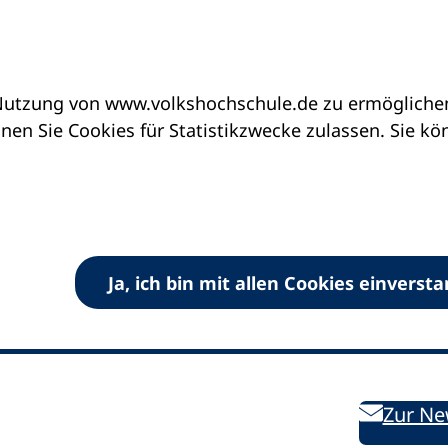
utzung von www.volkshochschule.de zu ermöglichen.
en Sie Cookies für Statistikzwecke zulassen. Sie k
Ja, ich bin mit allen Cookies einverst
V) e.V.
Kontakt
Bleiben 
E-Mail:
info
dvv-vhs
de
Weiterbild
des DVV
Ansprechpersonen
Zur Ne