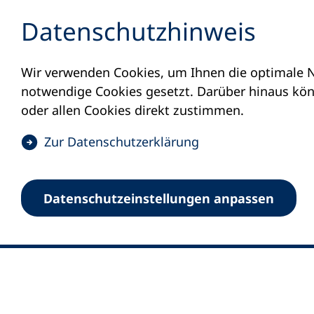
Inhalt anspringen
Datenschutz­hinweis
Wir verwenden Cookies, um Ihnen die optimale N
notwendige Cookies gesetzt. Darüber hinaus könn
oder allen Cookies direkt zustimmen.
(
Zur Datenschutz­erklärung
Ö
0
Merkliste
f
Datenschutz­einstellungen anpassen
Deutscher Volkshochschul-Verband (DV
f
Fußzeile
n
E-Mail-Adresse
Standort Bonn
e
Königswinterer Straße 552 b
t
53227 Bonn
i
n
Standort Berlin
e