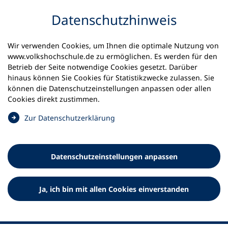
Inhalt anspringen
Datenschutz­hinweis
Wir verwenden Cookies, um Ihnen die optimale Nutzung von
www.volkshochschule.de zu ermöglichen. Es werden für den
Betrieb der Seite notwendige Cookies gesetzt. Darüber
hinaus können Sie Cookies für Statistikzwecke zulassen. Sie
Werkzeuge
können die Datenschutz­einstellungen anpassen oder allen
0
Merkliste
Cookies direkt zustimmen.
Deutscher Volkshochschul-Verband (DVV) e.V.
Fußzeile
(
Zur Datenschutz­erklärung
Ö
Standort Bonn
f
Königswinterer Straße 552 b
f
53227 Bonn
Datenschutz­einstellungen anpassen
n
Standort Berlin
e
Luisenstraße 45
t
Ja, ich bin mit allen Cookies einverstanden
10117 Berlin
i
n
e
i