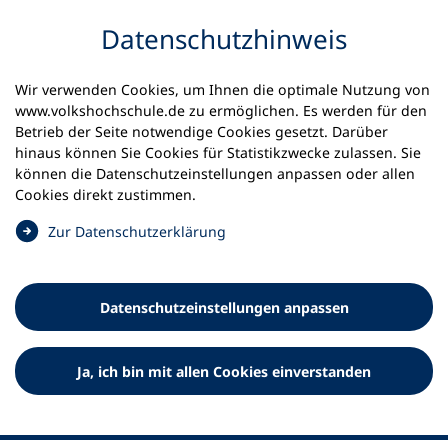
Inhalt anspringen
Datenschutz­hinweis
Wir verwenden Cookies, um Ihnen die optimale Nutzung von
www.volkshochschule.de zu ermöglichen. Es werden für den
Betrieb der Seite notwendige Cookies gesetzt. Darüber
hinaus können Sie Cookies für Statistikzwecke zulassen. Sie
Werkzeuge
können die Datenschutz­einstellungen anpassen oder allen
0
Merkliste
Cookies direkt zustimmen.
Deutscher Volkshochschul-Verband (DVV) e.V.
Fußzeile
(
Zur Datenschutz­erklärung
Ö
Standort Bonn
f
Königswinterer Straße 552 b
f
53227 Bonn
Datenschutz­einstellungen anpassen
n
Standort Berlin
e
Luisenstraße 45
t
Ja, ich bin mit allen Cookies einverstanden
10117 Berlin
i
n
e
i