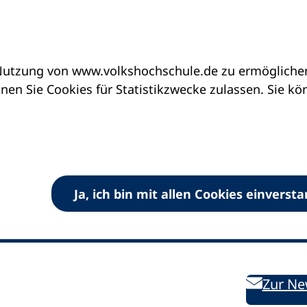
utzung von www.volkshochschule.de zu ermöglichen.
en Sie Cookies für Statistikzwecke zulassen. Sie k
Ja, ich bin mit allen Cookies einverst
V) e.V.
Kontakt
Bleiben 
E-Mail:
info
dvv-vhs
de
Weiterbild
des DVV
Ansprechpersonen
Zur Ne