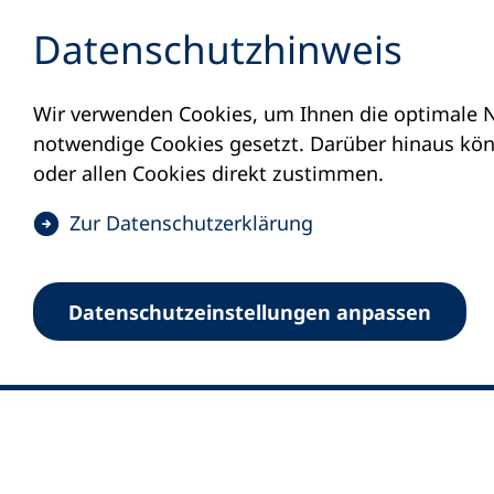
Inhalt anspringen
Datenschutz­hinweis
Wir verwenden Cookies, um Ihnen die optimale N
notwendige Cookies gesetzt. Darüber hinaus könn
oder allen Cookies direkt zustimmen.
(
Zur Datenschutz­erklärung
Ö
0
Merkliste
f
Datenschutz­einstellungen anpassen
Deutscher Volkshochschul-Verband (DV
f
Fußzeile
n
E-Mail-Adresse
Standort Bonn
e
Königswinterer Straße 552 b
t
53227 Bonn
i
n
Standort Berlin
e