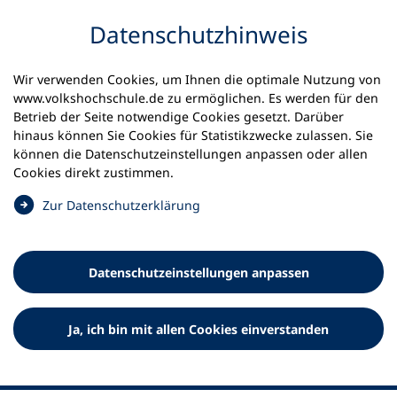
Inhalt anspringen
Datenschutz­hinweis
Wir verwenden Cookies, um Ihnen die optimale Nutzung von
www.volkshochschule.de zu ermöglichen. Es werden für den
Betrieb der Seite notwendige Cookies gesetzt. Darüber
hinaus können Sie Cookies für Statistikzwecke zulassen. Sie
Werkzeuge
können die Datenschutz­einstellungen anpassen oder allen
0
Merkliste
Cookies direkt zustimmen.
Deutscher Volkshochschul-Verband (DVV) e.V.
Fußzeile
(
Zur Datenschutz­erklärung
Ö
Standort Bonn
f
Königswinterer Straße 552 b
f
53227 Bonn
Datenschutz­einstellungen anpassen
n
Standort Berlin
e
Luisenstraße 45
t
Ja, ich bin mit allen Cookies einverstanden
10117 Berlin
i
n
e
i