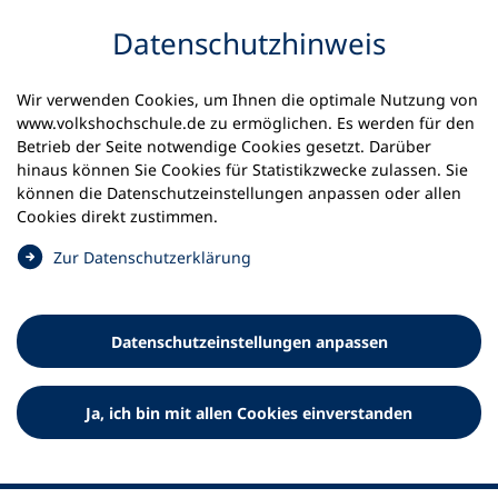
Inhalt anspringen
Datenschutz­hinweis
Wir verwenden Cookies, um Ihnen die optimale Nutzung von
www.volkshochschule.de zu ermöglichen. Es werden für den
Betrieb der Seite notwendige Cookies gesetzt. Darüber
hinaus können Sie Cookies für Statistikzwecke zulassen. Sie
Werkzeuge
können die Datenschutz­einstellungen anpassen oder allen
0
Merkliste
Cookies direkt zustimmen.
Deutscher Volkshochschul-Verband (DVV) e.V.
Fußzeile
(
Zur Datenschutz­erklärung
Ö
Standort Bonn
f
Königswinterer Straße 552 b
f
53227 Bonn
Datenschutz­einstellungen anpassen
n
Standort Berlin
e
Luisenstraße 45
t
Ja, ich bin mit allen Cookies einverstanden
10117 Berlin
i
n
e
i