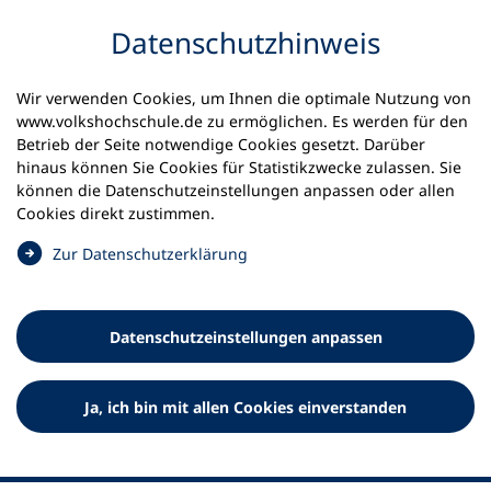
Inhalt anspringen
Datenschutz­hinweis
Wir verwenden Cookies, um Ihnen die optimale Nutzung von
www.volkshochschule.de zu ermöglichen. Es werden für den
Betrieb der Seite notwendige Cookies gesetzt. Darüber
hinaus können Sie Cookies für Statistikzwecke zulassen. Sie
Werkzeuge
können die Datenschutz­einstellungen anpassen oder allen
0
Merkliste
Cookies direkt zustimmen.
Deutscher Volkshochschul-Verband (DVV) e.V.
Fußzeile
(
Zur Datenschutz­erklärung
Ö
Standort Bonn
f
Königswinterer Straße 552 b
f
53227 Bonn
Datenschutz­einstellungen anpassen
n
Standort Berlin
e
Luisenstraße 45
t
Ja, ich bin mit allen Cookies einverstanden
10117 Berlin
i
n
e
i