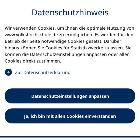
Inhalt anspringen
Datenschutz­hinweis
Wir verwenden Cookies, um Ihnen die optimale Nutzung von
www.volkshochschule.de zu ermöglichen. Es werden für den
Betrieb der Seite notwendige Cookies gesetzt. Darüber
hinaus können Sie Cookies für Statistikzwecke zulassen. Sie
Werkzeuge
können die Datenschutz­einstellungen anpassen oder allen
0
Merkliste
Cookies direkt zustimmen.
Deutscher Volkshochschul-Verband (DVV) e.V.
Fußzeile
(
Zur Datenschutz­erklärung
Ö
Standort Bonn
f
Königswinterer Straße 552 b
f
53227 Bonn
Datenschutz­einstellungen anpassen
n
Standort Berlin
e
Luisenstraße 45
t
Ja, ich bin mit allen Cookies einverstanden
10117 Berlin
i
n
e
i