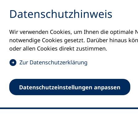
Inhalt anspringen
Datenschutz­hinweis
Wir verwenden Cookies, um Ihnen die optimale N
notwendige Cookies gesetzt. Darüber hinaus könn
oder allen Cookies direkt zustimmen.
(
Zur Datenschutz­erklärung
Ö
0
Merkliste
f
Datenschutz­einstellungen anpassen
Deutscher Volkshochschul-Verband (DV
f
Fußzeile
n
E-Mail-Adresse
Standort Bonn
e
Königswinterer Straße 552 b
t
53227 Bonn
i
n
Standort Berlin
e