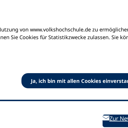
utzung von www.volkshochschule.de zu ermöglichen.
en Sie Cookies für Statistikzwecke zulassen. Sie k
Ja, ich bin mit allen Cookies einverst
V) e.V.
Kontakt
Bleiben 
E-Mail:
info
dvv-vhs
de
Weiterbild
des DVV
Ansprechpersonen
Zur Ne