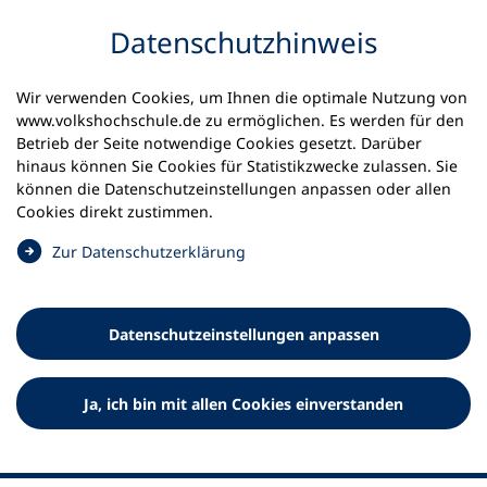
Inhalt anspringen
Datenschutz­hinweis
Wir verwenden Cookies, um Ihnen die optimale Nutzung von
www.volkshochschule.de zu ermöglichen. Es werden für den
Betrieb der Seite notwendige Cookies gesetzt. Darüber
hinaus können Sie Cookies für Statistikzwecke zulassen. Sie
Werkzeuge
können die Datenschutz­einstellungen anpassen oder allen
0
Merkliste
Cookies direkt zustimmen.
Deutscher Volkshochschul-Verband (DVV) e.V.
Fußzeile
(
Zur Datenschutz­erklärung
Ö
Standort Bonn
f
Königswinterer Straße 552 b
f
53227 Bonn
Datenschutz­einstellungen anpassen
n
Standort Berlin
e
Luisenstraße 45
t
Ja, ich bin mit allen Cookies einverstanden
10117 Berlin
i
n
e
i