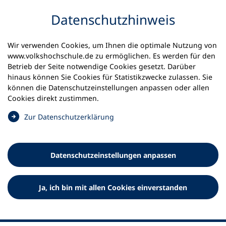
Inhalt anspringen
Datenschutz­hinweis
Wir verwenden Cookies, um Ihnen die optimale Nutzung von
www.volkshochschule.de zu ermöglichen. Es werden für den
Betrieb der Seite notwendige Cookies gesetzt. Darüber
hinaus können Sie Cookies für Statistikzwecke zulassen. Sie
Werkzeuge
können die Datenschutz­einstellungen anpassen oder allen
0
Merkliste
Cookies direkt zustimmen.
Deutscher Volkshochschul-Verband (DVV) e.V.
Fußzeile
(
Zur Datenschutz­erklärung
Ö
Standort Bonn
f
Königswinterer Straße 552 b
f
53227 Bonn
Datenschutz­einstellungen anpassen
n
Standort Berlin
e
Luisenstraße 45
t
Ja, ich bin mit allen Cookies einverstanden
10117 Berlin
i
n
e
i