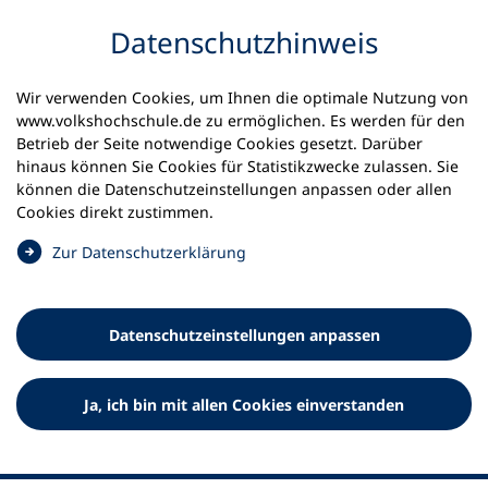
Inhalt anspringen
Datenschutz­hinweis
Wir verwenden Cookies, um Ihnen die optimale Nutzung von
www.volkshochschule.de zu ermöglichen. Es werden für den
Betrieb der Seite notwendige Cookies gesetzt. Darüber
hinaus können Sie Cookies für Statistikzwecke zulassen. Sie
Werkzeuge
können die Datenschutz­einstellungen anpassen oder allen
0
Merkliste
Cookies direkt zustimmen.
Deutscher Volkshochschul-Verband (DVV) e.V.
Fußzeile
(
Zur Datenschutz­erklärung
Ö
Standort Bonn
f
Königswinterer Straße 552 b
f
53227 Bonn
Datenschutz­einstellungen anpassen
n
Standort Berlin
e
Luisenstraße 45
t
Ja, ich bin mit allen Cookies einverstanden
10117 Berlin
i
n
e
i