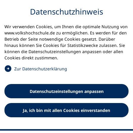
Inhalt anspringen
Datenschutz­hinweis
Wir verwenden Cookies, um Ihnen die optimale Nutzung von
www.volkshochschule.de zu ermöglichen. Es werden für den
Betrieb der Seite notwendige Cookies gesetzt. Darüber
hinaus können Sie Cookies für Statistikzwecke zulassen. Sie
Werkzeuge
können die Datenschutz­einstellungen anpassen oder allen
0
Merkliste
Cookies direkt zustimmen.
Deutscher Volkshochschul-Verband (DVV) e.V.
Fußzeile
(
Zur Datenschutz­erklärung
Ö
Standort Bonn
f
Königswinterer Straße 552 b
f
53227 Bonn
Datenschutz­einstellungen anpassen
n
Standort Berlin
e
Luisenstraße 45
t
Ja, ich bin mit allen Cookies einverstanden
10117 Berlin
i
n
e
i