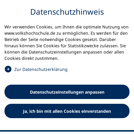
Inhalt anspringen
Datenschutz­hinweis
Wir verwenden Cookies, um Ihnen die optimale Nutzung von
www.volkshochschule.de zu ermöglichen. Es werden für den
Betrieb der Seite notwendige Cookies gesetzt. Darüber
hinaus können Sie Cookies für Statistikzwecke zulassen. Sie
Werkzeuge
können die Datenschutz­einstellungen anpassen oder allen
0
Merkliste
Cookies direkt zustimmen.
Deutscher Volkshochschul-Verband (DVV) e.V.
Fußzeile
(
Zur Datenschutz­erklärung
Ö
Standort Bonn
f
Königswinterer Straße 552 b
f
53227 Bonn
Datenschutz­einstellungen anpassen
n
Standort Berlin
e
Luisenstraße 45
t
Ja, ich bin mit allen Cookies einverstanden
10117 Berlin
i
n
e
i