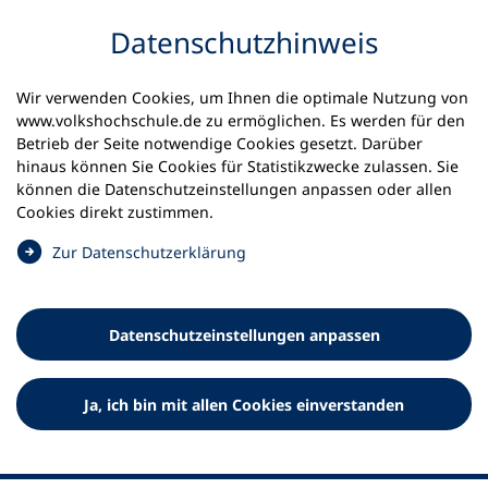
Inhalt anspringen
Datenschutz­hinweis
Wir verwenden Cookies, um Ihnen die optimale Nutzung von
www.volkshochschule.de zu ermöglichen. Es werden für den
Betrieb der Seite notwendige Cookies gesetzt. Darüber
hinaus können Sie Cookies für Statistikzwecke zulassen. Sie
Werkzeuge
können die Datenschutz­einstellungen anpassen oder allen
0
Merkliste
Cookies direkt zustimmen.
Deutscher Volkshochschul-Verband (DVV) e.V.
Fußzeile
(
Zur Datenschutz­erklärung
Ö
Standort Bonn
f
Königswinterer Straße 552 b
f
53227 Bonn
Datenschutz­einstellungen anpassen
n
Standort Berlin
e
Luisenstraße 45
t
Ja, ich bin mit allen Cookies einverstanden
10117 Berlin
i
n
e
i