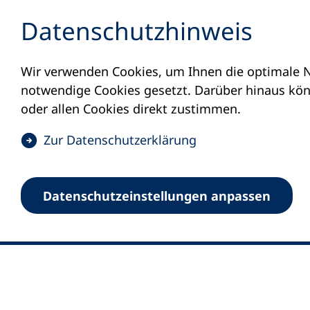
Inhalt anspringen
Datenschutz­hinweis
Wir verwenden Cookies, um Ihnen die optimale N
notwendige Cookies gesetzt. Darüber hinaus könn
oder allen Cookies direkt zustimmen.
(
Zur Datenschutz­erklärung
Ö
0
Merkliste
f
Datenschutz­einstellungen anpassen
Deutscher Volkshochschul-Verband (DV
f
Fußzeile
n
E-Mail-Adresse
Standort Bonn
e
Königswinterer Straße 552 b
t
53227 Bonn
i
n
Standort Berlin
e