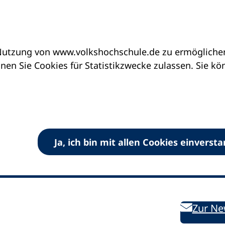
utzung von www.volkshochschule.de zu ermöglichen.
en Sie Cookies für Statistikzwecke zulassen. Sie k
Ja, ich bin mit allen Cookies einverst
V) e.V.
Kontakt
Bleiben 
E-Mail:
info
dvv-vhs
de
Weiterbild
des DVV
Ansprechpersonen
Zur Ne