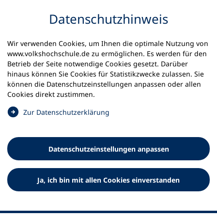
Inhalt anspringen
Datenschutz­hinweis
Wir verwenden Cookies, um Ihnen die optimale Nutzung von
www.volkshochschule.de zu ermöglichen. Es werden für den
Betrieb der Seite notwendige Cookies gesetzt. Darüber
hinaus können Sie Cookies für Statistikzwecke zulassen. Sie
Werkzeuge
können die Datenschutz­einstellungen anpassen oder allen
0
Merkliste
Cookies direkt zustimmen.
Deutscher Volkshochschul-Verband (DVV) e.V.
Fußzeile
(
Zur Datenschutz­erklärung
Ö
Standort Bonn
f
Königswinterer Straße 552 b
f
53227 Bonn
Datenschutz­einstellungen anpassen
n
Standort Berlin
e
Luisenstraße 45
t
Ja, ich bin mit allen Cookies einverstanden
10117 Berlin
i
n
e
i