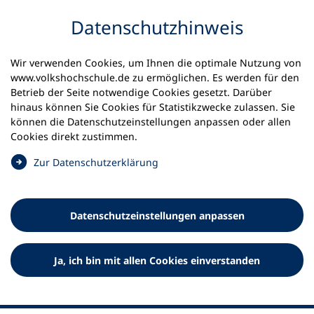
Inhalt anspringen
Datenschutz­hinweis
Wir verwenden Cookies, um Ihnen die optimale Nutzung von
www.volkshochschule.de zu ermöglichen. Es werden für den
Betrieb der Seite notwendige Cookies gesetzt. Darüber
hinaus können Sie Cookies für Statistikzwecke zulassen. Sie
Werkzeuge
können die Datenschutz­einstellungen anpassen oder allen
0
Merkliste
Cookies direkt zustimmen.
Deutscher Volkshochschul-Verband (DVV) e.V.
Fußzeile
(
Zur Datenschutz­erklärung
Ö
Standort Bonn
f
Königswinterer Straße 552 b
f
53227 Bonn
Datenschutz­einstellungen anpassen
n
Standort Berlin
e
Luisenstraße 45
t
Ja, ich bin mit allen Cookies einverstanden
10117 Berlin
i
n
e
i