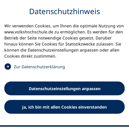
Inhalt anspringen
Datenschutz­hinweis
Wir verwenden Cookies, um Ihnen die optimale Nutzung von
www.volkshochschule.de zu ermöglichen. Es werden für den
Betrieb der Seite notwendige Cookies gesetzt. Darüber
hinaus können Sie Cookies für Statistikzwecke zulassen. Sie
Werkzeuge
können die Datenschutz­einstellungen anpassen oder allen
0
Merkliste
Cookies direkt zustimmen.
Deutscher Volkshochschul-Verband (DVV) e.V.
Fußzeile
(
Zur Datenschutz­erklärung
Ö
Standort Bonn
f
Königswinterer Straße 552 b
f
53227 Bonn
Datenschutz­einstellungen anpassen
n
Standort Berlin
e
Luisenstraße 45
t
Ja, ich bin mit allen Cookies einverstanden
10117 Berlin
i
n
e
i