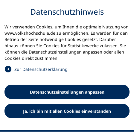
Inhalt anspringen
Datenschutz­hinweis
Wir verwenden Cookies, um Ihnen die optimale Nutzung von
www.volkshochschule.de zu ermöglichen. Es werden für den
Betrieb der Seite notwendige Cookies gesetzt. Darüber
hinaus können Sie Cookies für Statistikzwecke zulassen. Sie
Werkzeuge
können die Datenschutz­einstellungen anpassen oder allen
0
Merkliste
Cookies direkt zustimmen.
Deutscher Volkshochschul-Verband (DVV) e.V.
Fußzeile
(
Zur Datenschutz­erklärung
Ö
Standort Bonn
f
Königswinterer Straße 552 b
f
53227 Bonn
Datenschutz­einstellungen anpassen
n
Standort Berlin
e
Luisenstraße 45
t
Ja, ich bin mit allen Cookies einverstanden
10117 Berlin
i
n
e
i