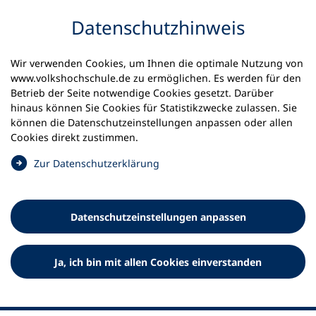
Inhalt anspringen
Datenschutz­hinweis
Wir verwenden Cookies, um Ihnen die optimale Nutzung von
www.volkshochschule.de zu ermöglichen. Es werden für den
Betrieb der Seite notwendige Cookies gesetzt. Darüber
hinaus können Sie Cookies für Statistikzwecke zulassen. Sie
Werkzeuge
können die Datenschutz­einstellungen anpassen oder allen
0
Merkliste
Cookies direkt zustimmen.
Deutscher Volkshochschul-Verband (DVV) e.V.
Fußzeile
(
Zur Datenschutz­erklärung
Ö
Standort Bonn
f
Königswinterer Straße 552 b
f
53227 Bonn
Datenschutz­einstellungen anpassen
n
Standort Berlin
e
Luisenstraße 45
t
Ja, ich bin mit allen Cookies einverstanden
10117 Berlin
i
n
e
i