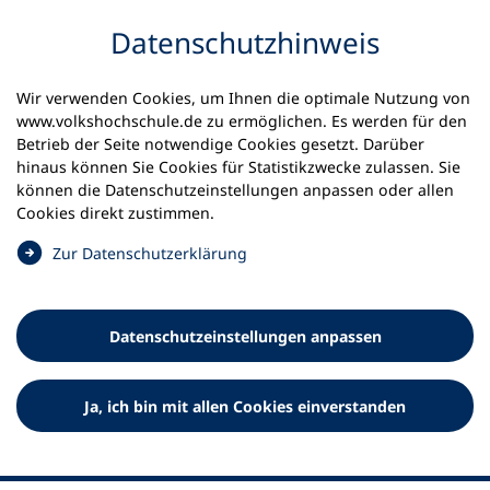
Inhalt anspringen
Datenschutz­hinweis
Wir verwenden Cookies, um Ihnen die optimale Nutzung von
www.volkshochschule.de zu ermöglichen. Es werden für den
Betrieb der Seite notwendige Cookies gesetzt. Darüber
hinaus können Sie Cookies für Statistikzwecke zulassen. Sie
Werkzeuge
können die Datenschutz­einstellungen anpassen oder allen
0
Merkliste
Cookies direkt zustimmen.
Deutscher Volkshochschul-Verband (DVV) e.V.
Fußzeile
(
Zur Datenschutz­erklärung
Ö
Standort Bonn
f
Königswinterer Straße 552 b
f
53227 Bonn
Datenschutz­einstellungen anpassen
n
Standort Berlin
e
Luisenstraße 45
t
Ja, ich bin mit allen Cookies einverstanden
10117 Berlin
i
n
e
i