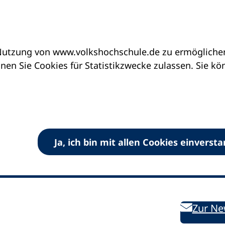
utzung von www.volkshochschule.de zu ermöglichen.
en Sie Cookies für Statistikzwecke zulassen. Sie k
Ja, ich bin mit allen Cookies einverst
V) e.V.
Kontakt
Bleiben 
E-Mail:
info
dvv-vhs
de
Weiterbild
des DVV
Ansprechpersonen
Zur Ne