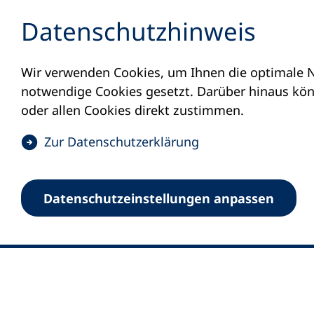
Inhalt anspringen
Datenschutz­hinweis
Wir verwenden Cookies, um Ihnen die optimale N
notwendige Cookies gesetzt. Darüber hinaus könn
oder allen Cookies direkt zustimmen.
(
Zur Datenschutz­erklärung
Ö
0
Merkliste
f
Datenschutz­einstellungen anpassen
Deutscher Volkshochschul-Verband (DV
f
Fußzeile
n
E-Mail-Adresse
Standort Bonn
e
Königswinterer Straße 552 b
t
53227 Bonn
i
n
Standort Berlin
e