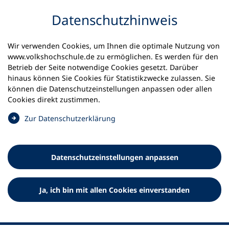
Inhalt anspringen
Datenschutz­hinweis
Wir verwenden Cookies, um Ihnen die optimale Nutzung von
www.volkshochschule.de zu ermöglichen. Es werden für den
Betrieb der Seite notwendige Cookies gesetzt. Darüber
hinaus können Sie Cookies für Statistikzwecke zulassen. Sie
Werkzeuge
können die Datenschutz­einstellungen anpassen oder allen
0
Merkliste
Cookies direkt zustimmen.
Deutscher Volkshochschul-Verband (DVV) e.V.
Fußzeile
(
Zur Datenschutz­erklärung
Ö
Standort Bonn
f
Königswinterer Straße 552 b
f
53227 Bonn
Datenschutz­einstellungen anpassen
n
Standort Berlin
e
Luisenstraße 45
t
Ja, ich bin mit allen Cookies einverstanden
10117 Berlin
i
n
e
i