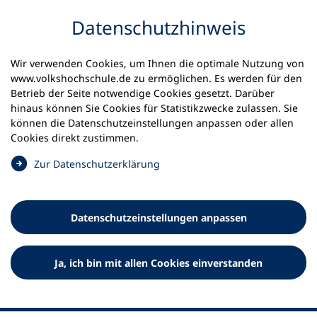
Inhalt anspringen
Datenschutz­hinweis
Wir verwenden Cookies, um Ihnen die optimale Nutzung von
www.volkshochschule.de zu ermöglichen. Es werden für den
Betrieb der Seite notwendige Cookies gesetzt. Darüber
hinaus können Sie Cookies für Statistikzwecke zulassen. Sie
Werkzeuge
können die Datenschutz­einstellungen anpassen oder allen
0
Merkliste
Cookies direkt zustimmen.
Deutscher Volkshochschul-Verband (DVV) e.V.
Fußzeile
(
Zur Datenschutz­erklärung
Ö
Standort Bonn
f
Königswinterer Straße 552 b
f
53227 Bonn
Datenschutz­einstellungen anpassen
n
Standort Berlin
e
Luisenstraße 45
t
Ja, ich bin mit allen Cookies einverstanden
10117 Berlin
i
n
e
i