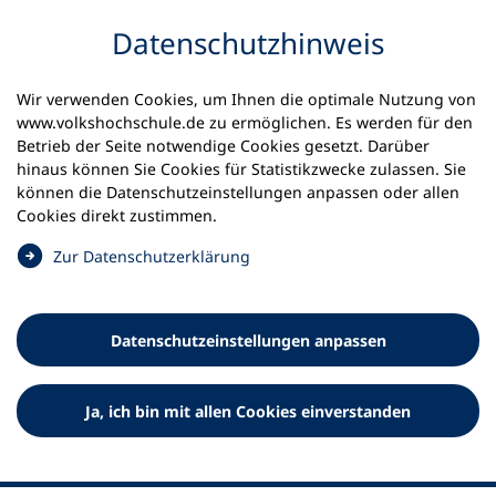
Inhalt anspringen
Datenschutz­hinweis
Wir verwenden Cookies, um Ihnen die optimale Nutzung von
www.volkshochschule.de zu ermöglichen. Es werden für den
Betrieb der Seite notwendige Cookies gesetzt. Darüber
hinaus können Sie Cookies für Statistikzwecke zulassen. Sie
Werkzeuge
können die Datenschutz­einstellungen anpassen oder allen
0
Merkliste
Cookies direkt zustimmen.
Deutscher Volkshochschul-Verband (DVV) e.V.
Fußzeile
(
Zur Datenschutz­erklärung
Ö
Standort Bonn
f
Königswinterer Straße 552 b
f
53227 Bonn
Datenschutz­einstellungen anpassen
n
Standort Berlin
e
Luisenstraße 45
t
Ja, ich bin mit allen Cookies einverstanden
10117 Berlin
i
n
e
i