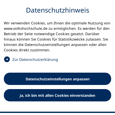
Inhalt anspringen
Datenschutz­hinweis
Wir verwenden Cookies, um Ihnen die optimale Nutzung von
www.volkshochschule.de zu ermöglichen. Es werden für den
Betrieb der Seite notwendige Cookies gesetzt. Darüber
hinaus können Sie Cookies für Statistikzwecke zulassen. Sie
Werkzeuge
können die Datenschutz­einstellungen anpassen oder allen
0
Merkliste
Cookies direkt zustimmen.
Deutscher Volkshochschul-Verband (DVV) e.V.
Fußzeile
(
Zur Datenschutz­erklärung
Ö
Standort Bonn
f
Königswinterer Straße 552 b
f
53227 Bonn
Datenschutz­einstellungen anpassen
n
Standort Berlin
e
Luisenstraße 45
t
Ja, ich bin mit allen Cookies einverstanden
10117 Berlin
i
n
e
i