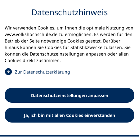
Inhalt anspringen
Datenschutz­hinweis
Wir verwenden Cookies, um Ihnen die optimale Nutzung von
www.volkshochschule.de zu ermöglichen. Es werden für den
Betrieb der Seite notwendige Cookies gesetzt. Darüber
hinaus können Sie Cookies für Statistikzwecke zulassen. Sie
Werkzeuge
können die Datenschutz­einstellungen anpassen oder allen
0
Merkliste
Cookies direkt zustimmen.
Deutscher Volkshochschul-Verband (DVV) e.V.
Fußzeile
(
Zur Datenschutz­erklärung
Ö
Standort Bonn
f
Königswinterer Straße 552 b
f
53227 Bonn
Datenschutz­einstellungen anpassen
n
Standort Berlin
e
Luisenstraße 45
t
Ja, ich bin mit allen Cookies einverstanden
10117 Berlin
i
n
e
i