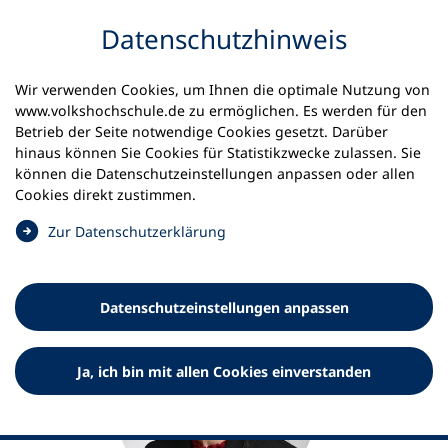
Inhalt anspringen
Datenschutz­hinweis
Startseite
Esther Ahrend
Wir verwenden Cookies, um Ihnen die optimale Nutzung von
www.volkshochschule.de zu ermöglichen. Es werden für den
Esther Ahrend
Betrieb der Seite notwendige Cookies gesetzt. Darüber
hinaus können Sie Cookies für Statistikzwecke zulassen. Sie
Sachbearbeiterin „Globales Lernen“
können die Datenschutz­einstellungen anpassen oder allen
Cookies direkt zustimmen.
(
Zur Datenschutz­erklärung
Ö
f
f
Datenschutz­einstellungen anpassen
n
e
t
Ja, ich bin mit allen Cookies einverstanden
i
n
e
i