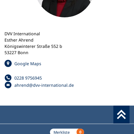
n
e
m
n
e
DVV International
u
Esther Ahrend
e
Königswinterer Straße 552 b
n
53227 Bonn
T
a
(
Google Maps
b
Ö
)
f
0228 9756945
Telefonnummer
f
ahrend
dvv-international
de
E
n
-
e
M
t
a
i
i
n
l
e
Werkzeuge
-
i
A
0
Merkliste
n