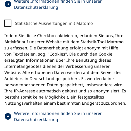
Weitere Informationen finden Sie in unserer
(
Datenschutzerklärung
Ö
f
Statistische Auswertungen mit Matomo
f
n
Indem Sie diese Checkbox aktivieren, erlauben Sie uns, Ihre
e
Aktivität auf unserer Website mit dem Statistik-Tool Matomo
t
zu erfassen. Die Datenerhebung erfolgt anonym mit Hilfe
i
von Textdateien, sog. "Cookies". Die durch den Cookie
n
erzeugten Informationen über Ihre Benutzung dieses
e
Internetangebotes dienen der Verbesserung unserer
i
Website. Alle erhobenen Daten werden auf dem Server des
n
Anbieters in Deutschland gespeichert. Es werden keine
e
personenbezogenen Daten gespeichert, insbesondere wird
m
Ihre IP-Adresse automatisch gekürzt und so anonymisiert. Es
n
besteht somit keine Möglichkeit, ein festgestelltes
e
Nutzungsverhalten einem bestimmten Endgerät zuzuordnen.
u
e
Weitere Informationen finden Sie in unserer
n
(
Datenschutz­erklärung
T
Ö
a