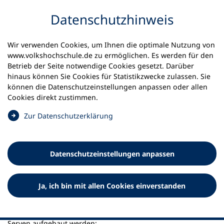
Inhalt anspringen
Datenschutz­hinweis
Startseite
Datenschutzeinstellungen
Wir verwenden Cookies, um Ihnen die optimale Nutzung von
www.volkshochschule.de zu ermöglichen. Es werden für den
Datenschutz-Einstellungen für
Betrieb der Seite notwendige Cookies gesetzt. Darüber
volkshochschule.de
hinaus können Sie Cookies für Statistikzwecke zulassen. Sie
können die Datenschutz­einstellungen anpassen oder allen
Cookies direkt zustimmen.
Hier können Sie Ihre Datenschutz-Einstellungen für die
Website volkshochschule.de sehen und ändern.
(
Zur Datenschutz­erklärung
Ö
f
f
Datenschutz­einstellungen anpassen
n
e
t
Freigabe von Sozialen Medieninhalten
Ja, ich bin mit allen Cookies einverstanden
i
n
Ich stimme zu, dass Inhalte aus folgenden Kanälen
e
angezeigt werden und Verbindungen zu den jeweiligen
i
Serven aufgebaut werden: