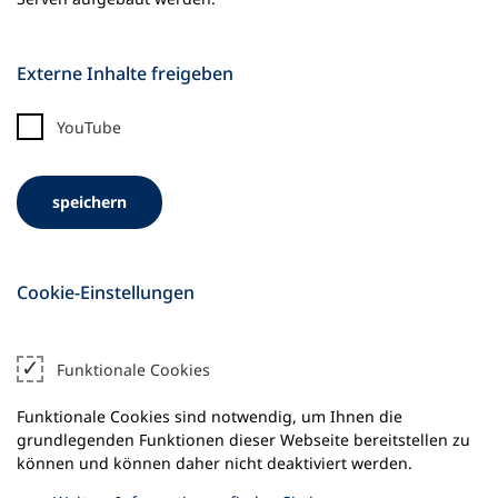
n
e
m
Externe Inhalte freigeben
n
e
YouTube
u
e
n
speichern
T
a
b
)
Cookie-Einstellungen
Funktionale Cookies
Funktionale Cookies sind notwendig, um Ihnen die
grundlegenden Funktionen dieser Webseite bereitstellen zu
können und können daher nicht deaktiviert werden.