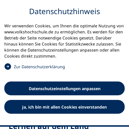
Inhalt anspringen
Datenschutz­hinweis
Startseite
Wir verwenden Cookies, um Ihnen die optimale Nutzung von
www.volkshochschule.de zu ermöglichen. Es werden für den
Betrieb der Seite notwendige Cookies gesetzt. Darüber
hinaus können Sie Cookies für Statistikzwecke zulassen. Sie
können die Datenschutz­einstellungen anpassen oder allen
Cookies direkt zustimmen.
(
Zur Datenschutz­erklärung
Ö
f
f
Datenschutz­einstellungen anpassen
n
e
t
Ja, ich bin mit allen Cookies einverstanden
i
n
e
Lernen auf dem Land
i