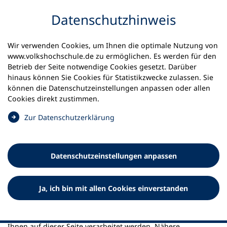
Inhalt anspringen
Datenschutz­hinweis
Startseite
Weiter zu LinkedIn
Wir verwenden Cookies, um Ihnen die optimale Nutzung von
www.volkshochschule.de zu ermöglichen. Es werden für den
Hinweis zu LinkedIn
Betrieb der Seite notwendige Cookies gesetzt. Darüber
hinaus können Sie Cookies für Statistikzwecke zulassen. Sie
können die Datenschutz­einstellungen anpassen oder allen
Cookies direkt zustimmen.
(
Zur Datenschutz­erklärung
Ö
Sie verlassen www.volkshochschule.de
f
f
Wichtiger Hinweis: Wenn Sie auf diesen Link gehen,
Datenschutz­einstellungen anpassen
n
verlassen Sie die Webseiten des Deutschen Volkshochschul-
e
Verbands e. V. Der Deutsche Volkshochschul-Verband e. V.
t
macht sich die durch Links erreichbaren Webseiten Dritter
Ja, ich bin mit allen Cookies einverstanden
i
nicht zu eigen und ist für deren Inhalt nicht verantwortlich.
n
Der Deutsche Volkshochschul-Verband e. V. hat keinen
e
Einfluss darauf, welche personenbezogenen Daten von
i
Ihnen auf dieser Seite verarbeitet werden. Nähere