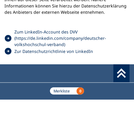
n
Informationen können Sie hierzu der Datenschutzerklärung
e
des Anbieters der externen Webseite entnehmen.
m
n
e
Zum LinkedIn-Account des DVV
u
(https://de.linkedin.com/company/deutscher-
e
(
volkshochschul-verband)
n
Ö
(
Zur Datenschutzrichtlinie von LinkedIn
T
f
Ö
a
f
f
b
n
f
)
e
n
t
e
Werkzeuge
i
t
0
Merkliste
n
i
e
n
Deutscher Volkshochschul-Verband (DVV) e.V.
Fußzeile
i
e
Standort Bonn
n
i
Königswinterer Straße 552 b
e
n
53227 Bonn
m
e
n
m