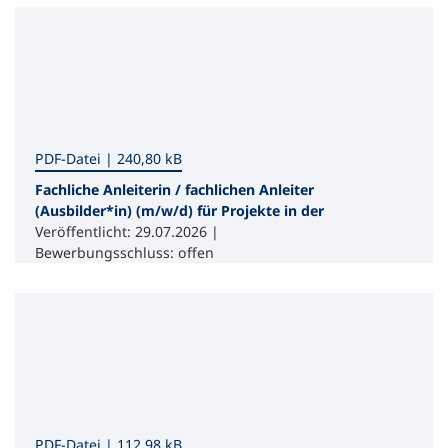
PDF
-Datei
240,80 kB
Fachliche Anleiterin / fachlichen Anleiter
(Ausbilder*in) (m/w/d) für Projekte in der
beruflichen Bildung im Bereich
Veröffentlicht: 29.07.2026 |
Gastronomie / Bistro an der vhs Ennepe-
Bewerbungsschluss: offen
Ruhr-Süd
PDF
-Datei
112,98 kB