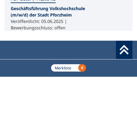
Geschäftsführung Volkshochschule
(m/w/d) der Stadt Pforzheim
Veröffentlicht: 05.06.2025 |
Bewerbungsschluss: offen
Werkzeuge
0
Merkliste
Deutscher Volkshochschul-Verband (DVV) e.V.
Fußzeile
Standort Bonn
Königswinterer Straße 552 b
53227 Bonn
Standort Berlin
Luisenstraße 45
10117 Berlin