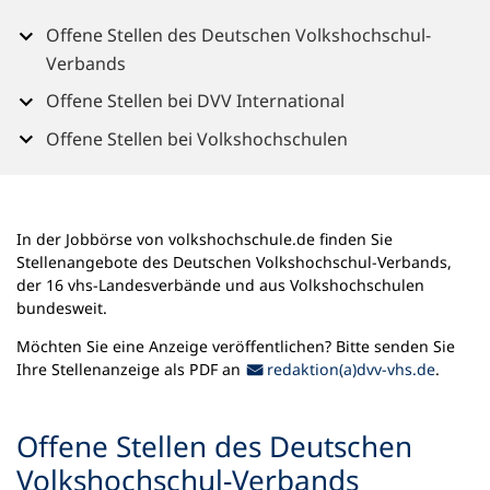
n
Offene Stellen des Deutschen Volkshochschul-
e
m
Verbands
n
Offene Stellen bei DVV International
e
u
Offene Stellen bei Volkshochschulen
e
n
T
a
In der Jobbörse von volkshochschule.de finden Sie
b
Stellenangebote des Deutschen Volkshochschul-Verbands,
)
der 16 vhs-Landesverbände und aus Volkshochschulen
bundesweit.
Möchten Sie eine Anzeige veröffentlichen? Bitte senden Sie
E-Mail-Adresse
Ihre Stellenanzeige als PDF an
redaktion(a)dvv-vhs.de
.
Offene Stellen des Deutschen
Volkshochschul-Verbands