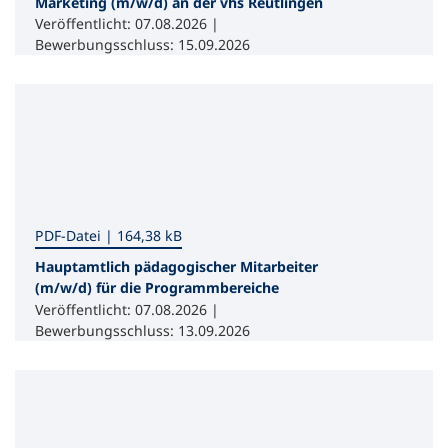
Marketing (m/w/d) an der vhs Reutlingen
Veröffentlicht: 07.08.2026 |
Bewerbungsschluss: 15.09.2026
PDF
-Datei
164,38 kB
Hauptamtlich pädagogischer Mitarbeiter
(m/w/d) für die Programmbereiche
Gesundheit, Kochkultur und Tänze der Welt
Veröffentlicht: 07.08.2026 |
an der vhs Dachau
Bewerbungsschluss: 13.09.2026