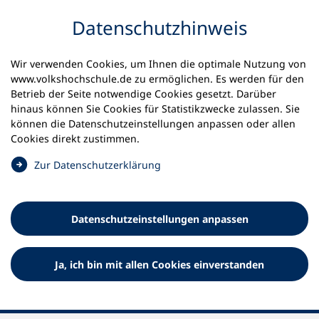
Inhalt anspringen
Datenschutz­hinweis
Wir verwenden Cookies, um Ihnen die optimale Nutzung von
www.volkshochschule.de zu ermöglichen. Es werden für den
Betrieb der Seite notwendige Cookies gesetzt. Darüber
Startseite
Aktuelles
Offene Stellen
hinaus können Sie Cookies für Statistikzwecke zulassen. Sie
können die Datenschutz­einstellungen anpassen oder allen
Offene Stellen
Cookies direkt zustimmen.
(
Zur Datenschutz­erklärung
Bundesweite Jobbörse des DVV, der Landesverbände und
Ö
der Volkshochschulen
f
f
Datenschutz­einstellungen anpassen
n
e
t
Ja, ich bin mit allen Cookies einverstanden
i
n
Inhalt
e
i