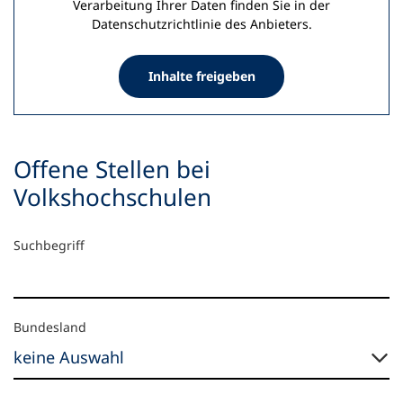
Verarbeitung Ihrer Daten finden Sie in der
Datenschutzrichtlinie des Anbieters.
Inhalte freigeben
Offene Stellen bei
Volkshochschulen
9
Suchergebnis-
Suchbegriff
Treffer
Filter
Suchergebnis-
Bundesland
Filter:
Bundesland