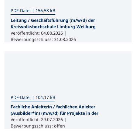
PDF
-Datei
156,58 kB
Leitung / Geschäftsführung (m/w/d) der
Kreisvolkshochschule Limburg-Weilburg
Veröffentlicht: 04.08.2026 |
Bewerbungsschluss: 31.08.2026
PDF
-Datei
104,17 kB
Fachliche Anleiterin / fachlichen Anleiter
(Ausbilder*in) (m/w/d) für Projekte in der
beruflichen Bildung im Bereich Gärtnerei /
Veröffentlicht: 29.07.2026 |
Garten- und Landschaftsbau (GaLaBau)/
Bewerbungsschluss: offen
Floristik an der vhs Ennepe-Ruhr-Süd