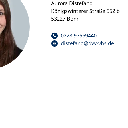
Aurora Distefano
Königswinterer Straße 552 b
53227 Bonn
0228 97569440
distefano
dvv-vhs
de