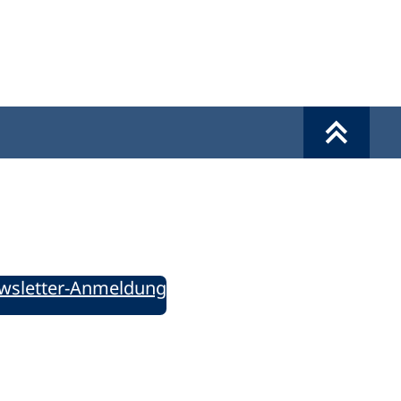
Werkzeuge
Sie informiert!
ung aktuell – Der bildungspolitische Newsletter
wsletter-Anmeldung
ie uns auf Social Media: