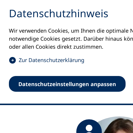
Inhalt anspringen
Datenschutz­hinweis
Wir verwenden Cookies, um Ihnen die optimale N
Startseite
Aurora Distefano
notwendige Cookies gesetzt. Darüber hinaus könn
Aurora Dist
oder allen Cookies direkt zustimmen.
(
Zur Datenschutz­erklärung
Referentin für Einweis
Ö
f
Datenschutz­einstellungen anpassen
f
n
e
t
i
(
n
Ö
(
e