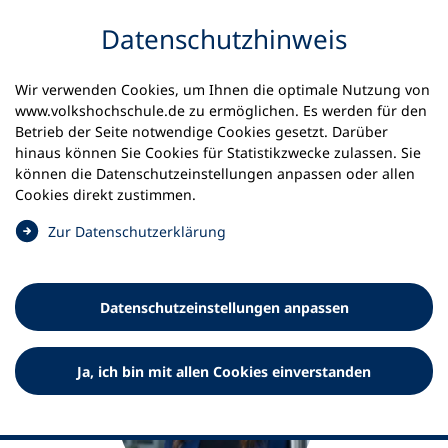
Inhalt anspringen
Datenschutz­hinweis
Startseite
Dr. Dr. Thea Jenner
Wir verwenden Cookies, um Ihnen die optimale Nutzung von
www.volkshochschule.de zu ermöglichen. Es werden für den
Dr. Dr. Thea Jenner
Betrieb der Seite notwendige Cookies gesetzt. Darüber
hinaus können Sie Cookies für Statistikzwecke zulassen. Sie
Referentin Fach- und Netzwerkarbeit
können die Datenschutz­einstellungen anpassen oder allen
Cookies direkt zustimmen.
(
Zur Datenschutz­erklärung
Ö
f
f
Datenschutz­einstellungen anpassen
n
e
t
Ja, ich bin mit allen Cookies einverstanden
i
n
e
i