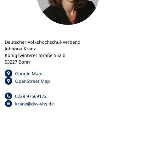
n
e
m
n
e
u
Deutscher Volkshochschul-Verband
e
Johanna Kranz
n
Königswinterer Straße 552 b
T
53227 Bonn
a
b
(
Google Maps
)
Ö
(
OpenStreet Map
f
Ö
f
f
0228 97569172
Telefonnummer
n
f
kranz
dvv-vhs
de
e
E
n
t
-
e
i
M
t
n
a
i
e
i
n
i
l
e