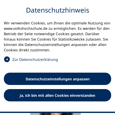
Inhalt anspringen
Datenschutz­hinweis
Startseite
Johanna Kranz
Wir verwenden Cookies, um Ihnen die optimale Nutzung von
www.volkshochschule.de zu ermöglichen. Es werden für den
Johanna Kranz
Betrieb der Seite notwendige Cookies gesetzt. Darüber
hinaus können Sie Cookies für Statistikzwecke zulassen. Sie
Projektleiterin „Politische Jugendbildung“ und
können die Datenschutz­einstellungen anpassen oder allen
„Prävention und gesellschaftlicher Zusammenhalt (PGZ)“
Cookies direkt zustimmen.
(
Zur Datenschutz­erklärung
Ö
f
f
Datenschutz­einstellungen anpassen
n
e
t
Ja, ich bin mit allen Cookies einverstanden
i
n
e
i