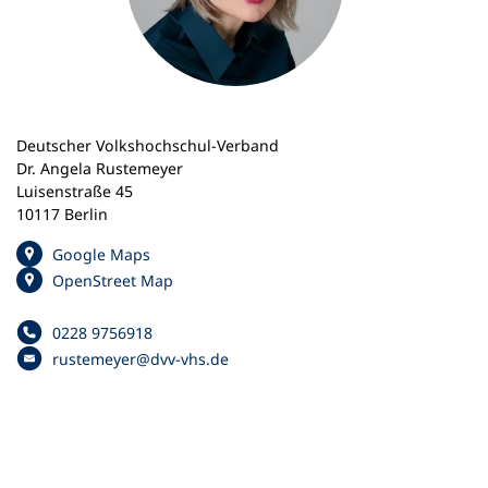
n
e
m
n
e
u
Deutscher Volkshochschul-Verband
e
Dr. Angela Rustemeyer
n
Luisenstraße 45
T
10117 Berlin
a
b
(
Google Maps
)
Ö
(
OpenStreet Map
f
Ö
f
f
0228 9756918
Telefonnummer
n
f
rustemeyer
dvv-vhs
de
e
E
n
t
-
e
i
M
t
n
a
i
e
i
n
i
l
e