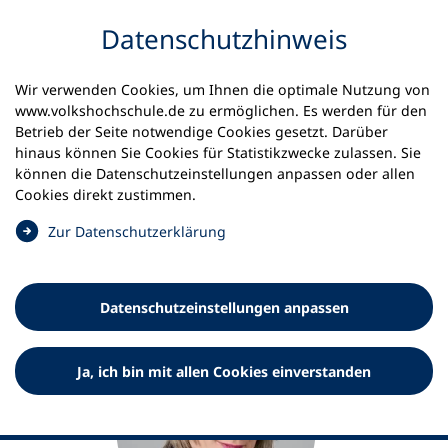
Inhalt anspringen
Datenschutz­hinweis
Startseite
Dr. Angela Rustemeyer
Wir verwenden Cookies, um Ihnen die optimale Nutzung von
www.volkshochschule.de zu ermöglichen. Es werden für den
Dr. Angela Rustemeyer
Betrieb der Seite notwendige Cookies gesetzt. Darüber
hinaus können Sie Cookies für Statistikzwecke zulassen. Sie
Leitung Verbandskommunikation und stellvertretende
können die Datenschutz­einstellungen anpassen oder allen
Leitung Grundsatz
Cookies direkt zustimmen.
(
Zur Datenschutz­erklärung
Ö
f
f
Datenschutz­einstellungen anpassen
n
e
t
Ja, ich bin mit allen Cookies einverstanden
i
n
e
i