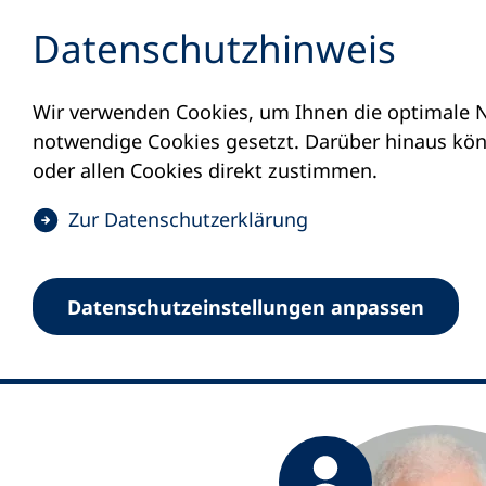
Inhalt anspringen
Datenschutz­hinweis
Wir verwenden Cookies, um Ihnen die optimale N
Startseite
Ralf Schuh
notwendige Cookies gesetzt. Darüber hinaus könn
Ralf Schuh
oder allen Cookies direkt zustimmen.
(
Zur Datenschutz­erklärung
Teamleitung Personal/
Ö
f
Datenschutz­einstellungen anpassen
f
n
e
t
i
(
n
Ö
(
e