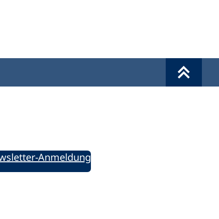
Werkzeuge
Sie informiert!
ung aktuell – Der bildungspolitische Newsletter
wsletter-Anmeldung
ie uns auf Social Media: