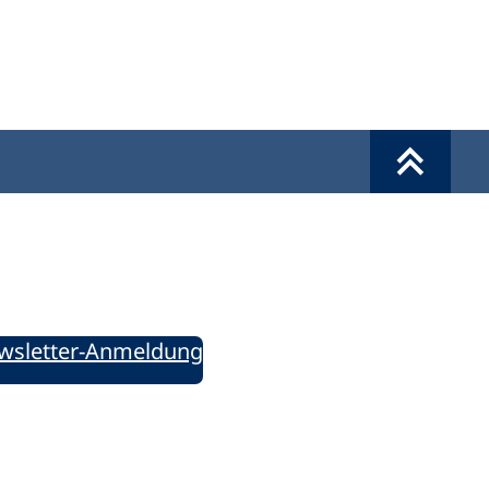
Werkzeuge
Sie informiert!
ung aktuell – Der bildungspolitische Newsletter
wsletter-Anmeldung
ie uns auf Social Media: