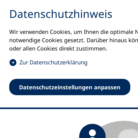
Inhalt anspringen
Datenschutz­hinweis
Wir verwenden Cookies, um Ihnen die optimale N
Startseite
Kaja Schwarz
notwendige Cookies gesetzt. Darüber hinaus könn
Kaja Schwa
oder allen Cookies direkt zustimmen.
(
Zur Datenschutz­erklärung
Fachassistentin Offic
Ö
f
Datenschutz­einstellungen anpassen
f
n
e
t
i
(
n
Ö
(
e