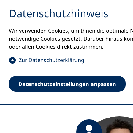
Inhalt anspringen
Datenschutz­hinweis
Wir verwenden Cookies, um Ihnen die optimale N
Startseite
Benedict Steilmann
notwendige Cookies gesetzt. Darüber hinaus könn
Benedict S
oder allen Cookies direkt zustimmen.
(
Zur Datenschutz­erklärung
Referent „Globales Ler
Ö
f
Datenschutz­einstellungen anpassen
f
n
e
t
i
(
n
Ö
(
e