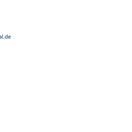
al
de