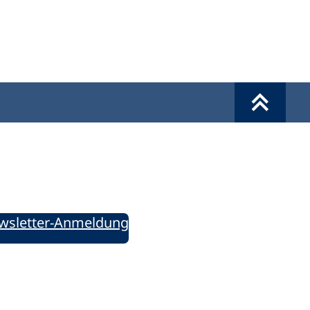
Werkzeuge
Sie informiert!
ung aktuell – Der bildungspolitische Newsletter
wsletter-Anmeldung
ie uns auf Social Media: