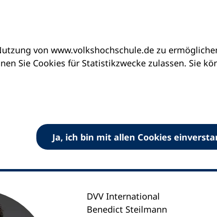
utzung von www.volkshochschule.de zu ermöglichen.
en Sie Cookies für Statistikzwecke zulassen. Sie k
teilmann
nen in der Volkshochschule"
Ja, ich bin mit allen Cookies einverst
DVV International
Benedict Steilmann