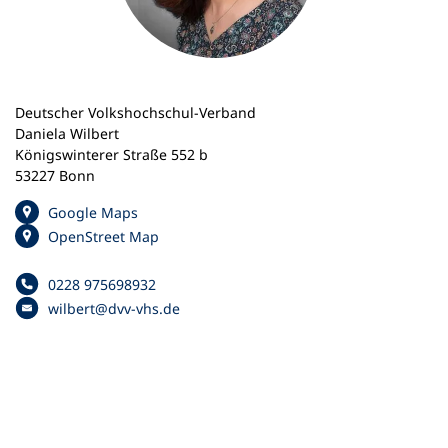
n
e
m
n
e
Deutscher Volkshochschul-Verband
u
Daniela Wilbert
e
Königswinterer Straße 552 b
n
53227 Bonn
T
a
(
Google Maps
b
Ö
(
OpenStreet Map
)
f
Ö
f
f
0228 975698932
Telefonnummer
n
f
wilbert
dvv-vhs
de
e
E
n
t
-
e
i
M
t
n
a
i
e
i
n
i
l
e
n
-
i