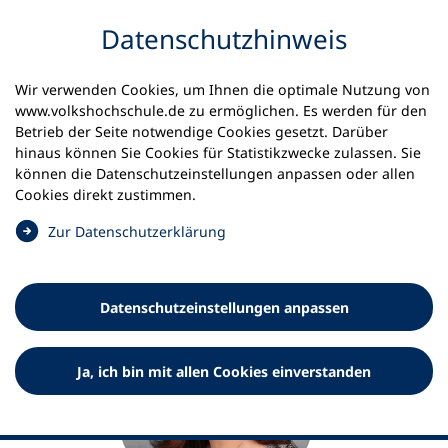
Inhalt anspringen
Datenschutz­hinweis
Startseite
Daniela Wilbert
Wir verwenden Cookies, um Ihnen die optimale Nutzung von
www.volkshochschule.de zu ermöglichen. Es werden für den
Daniela Wilbert
Betrieb der Seite notwendige Cookies gesetzt. Darüber
hinaus können Sie Cookies für Statistikzwecke zulassen. Sie
Teamassistenz Finanzen
können die Datenschutz­einstellungen anpassen oder allen
Cookies direkt zustimmen.
(
Zur Datenschutz­erklärung
Ö
f
f
Datenschutz­einstellungen anpassen
n
e
t
Ja, ich bin mit allen Cookies einverstanden
i
n
e
i