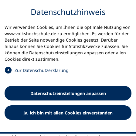
Inhalt anspringen
Datenschutz­hinweis
Startseite
Wir verwenden Cookies, um Ihnen die optimale Nutzung von
Erläuterungen zu notwendigen funktionalen Cookies
www.volkshochschule.de zu ermöglichen. Es werden für den
Betrieb der Seite notwendige Cookies gesetzt. Darüber
Erläuterungen zu notwendigen
hinaus können Sie Cookies für Statistikzwecke zulassen. Sie
können die Datenschutz­einstellungen anpassen oder allen
funktionalen Cookies
Cookies direkt zustimmen.
Einige Cookies sind erforderlich, damit die
(
Zur Datenschutz­erklärung
Funktionalität dieser Website gewährleistet werden
Ö
kann. Daher können diese nicht deaktiviert werden.
f
f
Datenschutz­einstellungen anpassen
n
e
t
Ja, ich bin mit allen Cookies einverstanden
i
n
Hierbei handelt es sich um diese Cookies
e
i