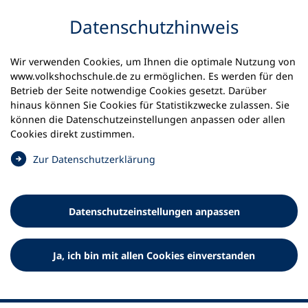
Inhalt anspringen
Datenschutz­hinweis
Wir verwenden Cookies, um Ihnen die optimale Nutzung von
www.volkshochschule.de zu ermöglichen. Es werden für den
Betrieb der Seite notwendige Cookies gesetzt. Darüber
hinaus können Sie Cookies für Statistikzwecke zulassen. Sie
Werkzeuge
können die Datenschutz­einstellungen anpassen oder allen
0
Merkliste
Cookies direkt zustimmen.
Deutscher Volkshochschul-Verband (DVV) e.V.
Fußzeile
(
Zur Datenschutz­erklärung
Ö
Standort Bonn
f
Königswinterer Straße 552 b
f
53227 Bonn
Datenschutz­einstellungen anpassen
n
Standort Berlin
e
Luisenstraße 45
t
Ja, ich bin mit allen Cookies einverstanden
10117 Berlin
i
n
e
i