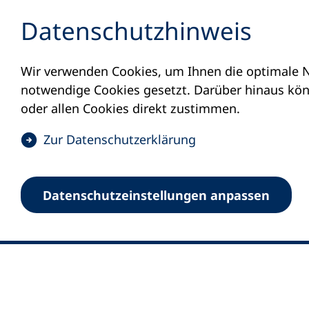
Inhalt anspringen
Datenschutz­hinweis
Wir verwenden Cookies, um Ihnen die optimale N
notwendige Cookies gesetzt. Darüber hinaus könn
oder allen Cookies direkt zustimmen.
(
Zur Datenschutz­erklärung
Ö
0
Merkliste
f
Datenschutz­einstellungen anpassen
Deutscher Volkshochschul-Verband (DV
f
Fußzeile
n
E-Mail-Adresse
Standort Bonn
e
Königswinterer Straße 552 b
t
53227 Bonn
i
n
Standort Berlin
e