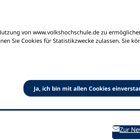
utzung von www.volkshochschule.de zu ermöglichen.
en Sie Cookies für Statistikzwecke zulassen. Sie k
Ja, ich bin mit allen Cookies einverst
V) e.V.
Kontakt
Bleiben 
E-Mail:
info
dvv-vhs
de
Weiterbild
des DVV
Ansprechpersonen
Zur Ne