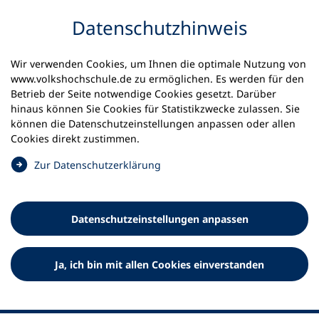
Inhalt anspringen
Datenschutz­hinweis
Wir verwenden Cookies, um Ihnen die optimale Nutzung von
www.volkshochschule.de zu ermöglichen. Es werden für den
Betrieb der Seite notwendige Cookies gesetzt. Darüber
hinaus können Sie Cookies für Statistikzwecke zulassen. Sie
Werkzeuge
können die Datenschutz­einstellungen anpassen oder allen
0
Merkliste
Cookies direkt zustimmen.
Deutscher Volkshochschul-Verband (DVV) e.V.
Fußzeile
(
Zur Datenschutz­erklärung
Ö
Standort Bonn
f
Königswinterer Straße 552 b
f
53227 Bonn
Datenschutz­einstellungen anpassen
n
Standort Berlin
e
Luisenstraße 45
t
Ja, ich bin mit allen Cookies einverstanden
10117 Berlin
i
n
e
i