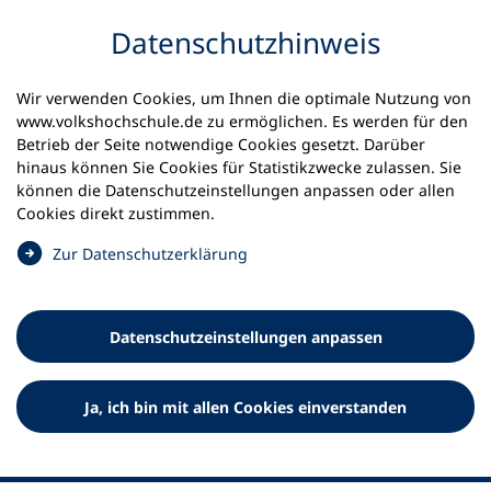
Inhalt anspringen
Datenschutz­hinweis
Wir verwenden Cookies, um Ihnen die optimale Nutzung von
www.volkshochschule.de zu ermöglichen. Es werden für den
Betrieb der Seite notwendige Cookies gesetzt. Darüber
hinaus können Sie Cookies für Statistikzwecke zulassen. Sie
Werkzeuge
können die Datenschutz­einstellungen anpassen oder allen
0
Merkliste
Cookies direkt zustimmen.
Deutscher Volkshochschul-Verband (DVV) e.V.
Fußzeile
(
Zur Datenschutz­erklärung
Ö
Standort Bonn
f
Königswinterer Straße 552 b
f
53227 Bonn
Datenschutz­einstellungen anpassen
n
Standort Berlin
e
Luisenstraße 45
t
Ja, ich bin mit allen Cookies einverstanden
10117 Berlin
i
n
e
i