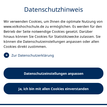
Inhalt anspringen
Datenschutz­hinweis
Wir verwenden Cookies, um Ihnen die optimale Nutzung von
www.volkshochschule.de zu ermöglichen. Es werden für den
Betrieb der Seite notwendige Cookies gesetzt. Darüber
hinaus können Sie Cookies für Statistikzwecke zulassen. Sie
Werkzeuge
können die Datenschutz­einstellungen anpassen oder allen
0
Merkliste
Cookies direkt zustimmen.
Deutscher Volkshochschul-Verband (DVV) e.V.
Fußzeile
(
Zur Datenschutz­erklärung
Ö
Standort Bonn
f
Königswinterer Straße 552 b
f
53227 Bonn
Datenschutz­einstellungen anpassen
n
Standort Berlin
e
Luisenstraße 45
t
Ja, ich bin mit allen Cookies einverstanden
10117 Berlin
i
n
e
i