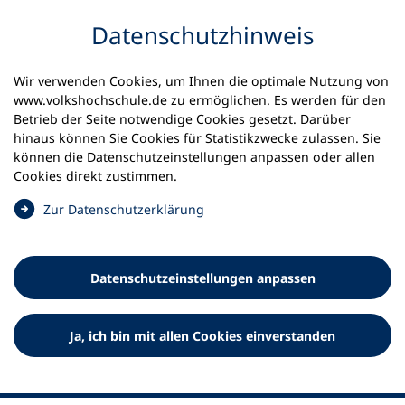
Inhalt anspringen
Datenschutz­hinweis
Wir verwenden Cookies, um Ihnen die optimale Nutzung von
www.volkshochschule.de zu ermöglichen. Es werden für den
Betrieb der Seite notwendige Cookies gesetzt. Darüber
hinaus können Sie Cookies für Statistikzwecke zulassen. Sie
Werkzeuge
können die Datenschutz­einstellungen anpassen oder allen
0
Merkliste
Cookies direkt zustimmen.
Deutscher Volkshochschul-Verband (DVV) e.V.
Fußzeile
(
Zur Datenschutz­erklärung
Ö
Standort Bonn
f
Königswinterer Straße 552 b
f
53227 Bonn
Datenschutz­einstellungen anpassen
n
Standort Berlin
e
Luisenstraße 45
t
Ja, ich bin mit allen Cookies einverstanden
10117 Berlin
i
n
e
i